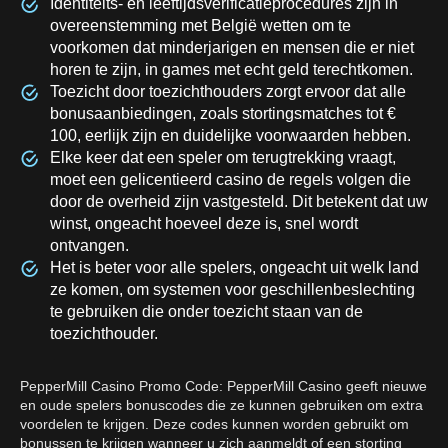
Identiteits- en leeftijdsverificatieprocedures zijn in
overeenstemming met België wetten om te
voorkomen dat minderjarigen en mensen die er niet
horen te zijn, in games met echt geld terechtkomen.
Toezicht door toezichthouders zorgt ervoor dat alle
bonusaanbiedingen, zoals stortingsmatches tot €
100, eerlijk zijn en duidelijke voorwaarden hebben.
Elke keer dat een speler om terugtrekking vraagt,
moet een gelicentieerd casino de regels volgen die
door de overheid zijn vastgesteld. Dit betekent dat uw
winst, ongeacht hoeveel deze is, snel wordt
ontvangen.
Het is beter voor alle spelers, ongeacht uit welk land
ze komen, om systemen voor geschillenbeslechting
te gebruiken die onder toezicht staan van de
toezichthouder.
PepperMill Casino Promo Code: PepperMill Casino geeft nieuwe
en oude spelers bonuscodes die ze kunnen gebruiken om extra
voordelen te krijgen. Deze codes kunnen worden gebruikt om
bonussen te krijgen wanneer u zich aanmeldt of een storting