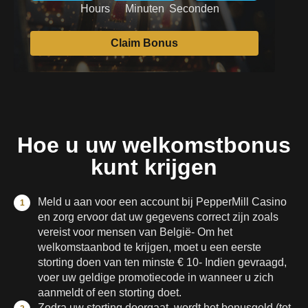
Hours
Minuten
Seconden
Claim Bonus
Hoe u uw welkomstbonus
kunt krijgen
Meld u aan voor een account bij PepperMill Casino
en zorg ervoor dat uw gegevens correct zijn zoals
vereist voor mensen van België- Om het
welkomstaanbod te krijgen, moet u een eerste
storting doen van ten minste € 10- Indien gevraagd,
voer uw geldige promotiecode in wanneer u zich
aanmeldt of een storting doet.
Zodra uw storting doorgaat, wordt het bonusgeld (tot