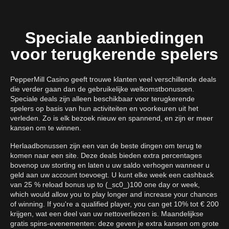
Speciale aanbiedingen
voor terugkerende spelers
PepperMill Casino geeft trouwe klanten veel verschillende deals
die verder gaan dan de gebruikelijke welkomstbonussen.
Speciale deals zijn alleen beschikbaar voor terugkerende
spelers op basis van hun activiteiten en voorkeuren uit het
verleden. Zo is elk bezoek nieuw en spannend, en zijn er meer
kansen om te winnen.
Herlaadbonussen zijn een van de beste dingen om terug te
komen naar een site. Deze deals bieden extra percentages
bovenop uw storting en laten u uw saldo verhogen wanneer u
geld aan uw account toevoegt. U kunt elke week een cashback
van 25 % reload bonus up to (_sc0_)100 one day or week,
which would allow you to play longer and increase your chances
of winning. If you're a qualified player, you can get 10% tot € 200
krijgen, wat een deel van uw nettoverliezen is. Maandelijkse
gratis spins-evenementen: deze geven je extra kansen om grote