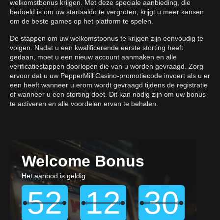
welkomstbonus krijgen. Met deze speciale aanbieding, die
bedoeld is om uw startsaldo te vergroten, krijgt u meer kansen
om de beste games op het platform te spelen.
De stappen om uw welkomstbonus te krijgen zijn eenvoudig te
volgen. Nadat u een kwalificerende eerste storting heeft
gedaan, moet u een nieuw account aanmaken en alle
verificatiestappen doorlopen die van u worden gevraagd. Zorg
ervoor dat u uw PepperMill Casino-promotiecode invoert als u er
een heeft wanneer u erom wordt gevraagd tijdens de registratie
of wanneer u een storting doet. Dit kan nodig zijn om uw bonus
te activeren en alle voordelen ervan te behalen.
Welcome Bonus
Het aanbod is geldig
52
12
28