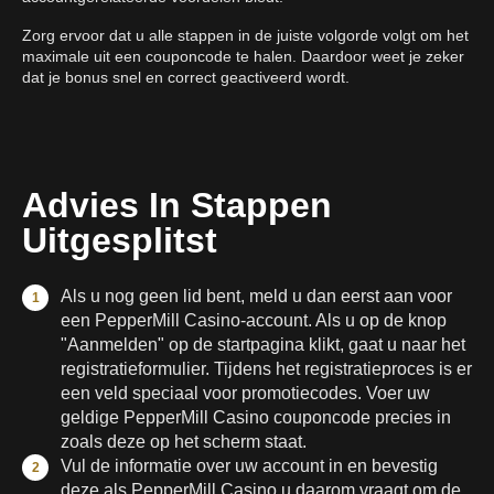
Zorg ervoor dat u alle stappen in de juiste volgorde volgt om het
maximale uit een couponcode te halen. Daardoor weet je zeker
dat je bonus snel en correct geactiveerd wordt.
Advies In Stappen
Uitgesplitst
Als u nog geen lid bent, meld u dan eerst aan voor
een PepperMill Casino-account. Als u op de knop
"Aanmelden" op de startpagina klikt, gaat u naar het
registratieformulier. Tijdens het registratieproces is er
een veld speciaal voor promotiecodes. Voer uw
geldige PepperMill Casino couponcode precies in
zoals deze op het scherm staat.
Vul de informatie over uw account in en bevestig
deze als PepperMill Casino u daarom vraagt om de