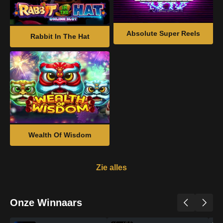
Absolute Super Reels
Rabbit In The Hat
Wealth Of Wisdom
Zie alles
Onze Winnaars