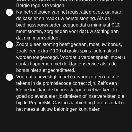
België regels te volgen.
Na het voltooien van het registratieproces, ga naar
de kassier en maak uw eerste storting. Als de
biedingsvoorwaarden zeggen dat u minimaal € 20
moet storten, zorg er dan voor dat uw storting aan
dat minimum voldoet.
Zodra u een storting heeft gedaan, moet uw bonus,
zoals een extra € 100 of gratis spins, automatisch
worden toegevoegd. Voordat u verder speelt, moet u
contact opnemen met de klantenservice als u de
bonus niet ziet gecrediteerd.
Voordat u bevestigt, moet u ervoor zorgen dat alle
tekens in de promotiecode correct zijn. Zelfs een
kleine fout kan de bonus stoppen met werken- Let
goed op eventuele tijdslimieten of inzetvereisten die
bij de PepperMill Casino-aanbieding horen, zodat u
het meeste uit uw beloningen kunt halen.