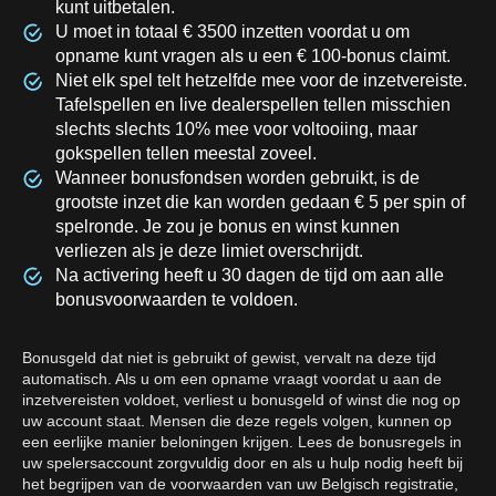
kunt uitbetalen.
U moet in totaal € 3500 inzetten voordat u om
opname kunt vragen als u een € 100-bonus claimt.
Niet elk spel telt hetzelfde mee voor de inzetvereiste.
Tafelspellen en live dealerspellen tellen misschien
slechts slechts 10% mee voor voltooiing, maar
gokspellen tellen meestal zoveel.
Wanneer bonusfondsen worden gebruikt, is de
grootste inzet die kan worden gedaan € 5 per spin of
spelronde. Je zou je bonus en winst kunnen
verliezen als je deze limiet overschrijdt.
Na activering heeft u 30 dagen de tijd om aan alle
bonusvoorwaarden te voldoen.
Bonusgeld dat niet is gebruikt of gewist, vervalt na deze tijd
automatisch. Als u om een opname vraagt voordat u aan de
inzetvereisten voldoet, verliest u bonusgeld of winst die nog op
uw account staat. Mensen die deze regels volgen, kunnen op
een eerlijke manier beloningen krijgen. Lees de bonusregels in
uw spelersaccount zorgvuldig door en als u hulp nodig heeft bij
het begrijpen van de voorwaarden van uw Belgisch registratie,