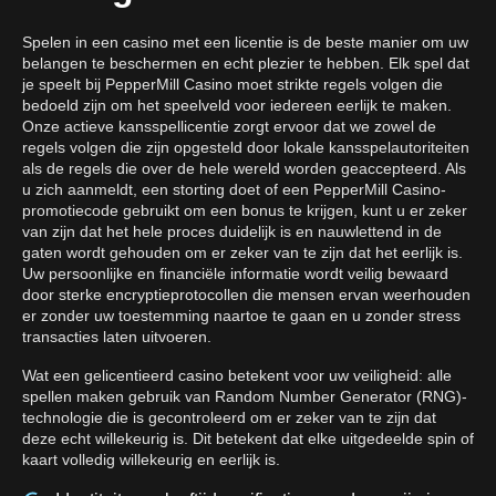
Spelen in een casino met een licentie is de beste manier om uw
belangen te beschermen en echt plezier te hebben. Elk spel dat
je speelt bij PepperMill Casino moet strikte regels volgen die
bedoeld zijn om het speelveld voor iedereen eerlijk te maken.
Onze actieve kansspellicentie zorgt ervoor dat we zowel de
regels volgen die zijn opgesteld door lokale kansspelautoriteiten
als de regels die over de hele wereld worden geaccepteerd. Als
u zich aanmeldt, een storting doet of een PepperMill Casino-
promotiecode gebruikt om een bonus te krijgen, kunt u er zeker
van zijn dat het hele proces duidelijk is en nauwlettend in de
gaten wordt gehouden om er zeker van te zijn dat het eerlijk is.
Uw persoonlijke en financiële informatie wordt veilig bewaard
door sterke encryptieprotocollen die mensen ervan weerhouden
er zonder uw toestemming naartoe te gaan en u zonder stress
transacties laten uitvoeren.
Wat een gelicentieerd casino betekent voor uw veiligheid: alle
spellen maken gebruik van Random Number Generator (RNG)-
technologie die is gecontroleerd om er zeker van te zijn dat
deze echt willekeurig is. Dit betekent dat elke uitgedeelde spin of
kaart volledig willekeurig en eerlijk is.