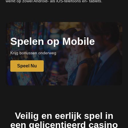
werkt op zowel Android- als iOS-telefoons en- tablets.
Spelen op Mobile
Krijg bonussen onderweg
Speel Nu
Veilig en eerlijk spel in
een gelicentieerd casino