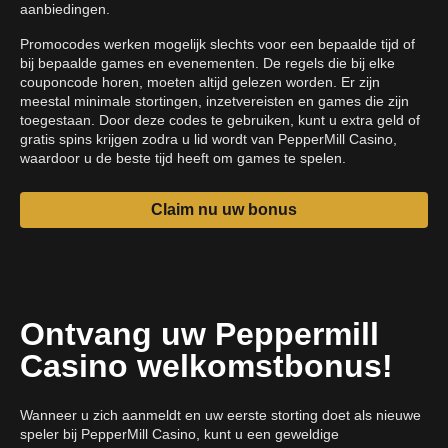
aanbiedingen.
Promocodes werken mogelijk slechts voor een bepaalde tijd of
bij bepaalde games en evenementen. De regels die bij elke
couponcode horen, moeten altijd gelezen worden. Er zijn
meestal minimale stortingen, inzetvereisten en games die zijn
toegestaan. Door deze codes te gebruiken, kunt u extra geld of
gratis spins krijgen zodra u lid wordt van PepperMill Casino,
waardoor u de beste tijd heeft om games te spelen.
Claim nu uw bonus
Ontvang uw Peppermill
Casino welkomstbonus!
Wanneer u zich aanmeldt en uw eerste storting doet als nieuwe
speler bij PepperMill Casino, kunt u een geweldige