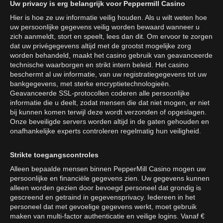
Uw privacy is erg belangrijk voor Peppermill Casino
Hier is hoe ze uw informatie veilig houden. Als u wilt weten hoe
uw persoonlijke gegevens veilig worden bewaard wanneer u
zich aanmeldt, stort en speelt, lees dan dit. Om ervoor te zorgen
dat uw privégegevens altijd met de grootst mogelijke zorg
worden behandeld, maakt het casino gebruik van geavanceerde
technische waarborgen en strikt intern beleid. Het casino
beschermt al uw informatie, van uw registratiegegevens tot uw
bankgegevens, met sterke encryptietechnologieën.
Geavanceerde SSL-protocollen coderen alle persoonlijke
informatie die u deelt, zodat mensen die dat niet mogen, er niet
bij kunnen komen terwijl deze wordt verzonden of opgeslagen.
Onze beveiligde servers worden altijd in de gaten gehouden en
onafhankelijke experts controleren regelmatig hun veiligheid.
Strikte toegangscontroles
Alleen bepaalde mensen binnen PepperMill Casino mogen uw
persoonlijke en financiële gegevens zien. Uw gegevens kunnen
alleen worden gezien door bevoegd personeel dat grondig is
gescreend en getraind in gegevensprivacy. Iedereen in het
personeel dat met gevoelige gegevens werkt, moet gebruik
maken van multi-factor authenticatie en veilige logins. Vanaf €