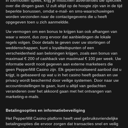
in toernooien speelt, krijg je misschien advertenties die specifiek
over die dingen gaan. U zult altijd op de hoogte zijn van in de tijd
beperkte bonussen, omdat e-mail- en sms-waarschuwingen
worden verzonden naar de contactgegevens die u heeft
opgegeven toen u zich aanmeldde.
Uw vermogen om een bonus te krijgen kan ook afhangen van
waar u woont, dus zorg ervoor dat aanbiedingen de lokale
regels volgen. Door details te geven over uw stortingen of
weddenschappen, kunt u loyaliteitspunten of een
verscheidenheid aan beloningen krijgen, zoals een bonus van
maximaal € 200 of cashback van maximaal € 100 per week. Uw
informatie wordt nooit gegeven aan externe marketeers die
geen PepperMill Casino zijn. Elk gepersonaliseerd aanbod dat u
krijgt, is gebaseerd op wat u in het casino heeft gedaan en uw
privacy wordt beschermd door veilige systemen. Door naar uw
accountinstellingen te gaan, kunt u altijd van gedachten
veranderen over het akkoord gaan met het ontvangen van
marketing-e-mails.
Betalingsopties en informatiebeveiliging
Het PepperMill Casino-platform heeft veel gebruiksvriendelijke
betalingsopties die ervoor zorgen dat transacties snel en veilig