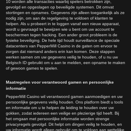
10 worden alle transacties waarbij spelers betrokken zijn,
gevolgd en opgeslagen op beveiligde systemen. Dit omvat
stortingen en opnames. Gegevens zijn alleen toegankelijk als ze
nodig zijn, om aan de regelgeving te voldoen of klanten te
helpen. Als u probeert in te loggen vanaf een nieuw apparaat,
wordt u gevraagd te bewijzen wie u bent om uw account te
beschermen tegen hacking. Een ander groot probleem is de
fysieke beveiliging. De hele tijd houdt surveillance de speciale
datacenters van PepperMill Casino in de gaten om ervoor te
zorgen dat niemand anders erin kan komen. Deze stappen
werken samen om uw gegevens veilig te houden, of u nu uw
Belgisch ID gebruikt om u aan te melden, een opname te maken
of gewoon games te spelen.
Maatregelen voor verantwoord gamen en persoonlijke
informatie
PepperMill Casino wil verantwoord gamen aanmoedigen en uw
persoonlijke gegevens veilig houden. Ons platform biedt u tools
en informatie om u te helpen de leiding te houden over uw
gokken, zodat iedereen een veilige en plezierige tijd heeft. Bij
het omgaan met persoonlijke informatie worden strenge
privacyregels gevolgd. Dit helpt om dingen veilig te houden, en
uw informatie wordt alleen gebruikt om te voldoen aan wettelijke