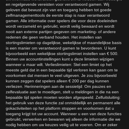
en regelgevende vereisten voor verantwoord gamen. Wij
geloven dat bewust zijn van en toegang hebben tot goede
zelfmanagementtools de eerste stap is naar verantwoord
gamen. Alle informatie over spelers die voor deze doeleinden
wordt verzameld en gebruikt, wordt veilig bewaard en wordt
nooit aan externe partijen gegeven om marketing- of andere
redenen die geen verband houden. Het instellen van
stortingslimieten op dagelijkse, wekelijkse of maandelijkse basis
is een manier om verantwoord gamen te bevorderen. U kunt
bijvoorbeeld een wekelijkse stortingslimiet instellen van € 500.
Binnen uw accountinstellingen kunt u deze limieten wijzigen
wanneer u maar wilt. Verlieslimieten: Stel een limiet op het
meeste geld dat in een bepaalde tijd verloren kan gaan om te
voorkomen dat mensen te veel uitgeven. Je zou bijvoorbeeld
kunnen zeggen dat spelers alleen € 200 per dag kunnen
verliezen. Herinneringen aan de sessietijd: Om pauzes en
zelfevaluatie aan te moedigen, stelt u meldingen in die na een
bepaalde tijd spelen moeten worden afgespeeld. Zelfuitsluiting:
het gebruik van deze functie zal onmiddellijk en permanent alle
gokactiviteiten op het platform stoppen en voorkomen dat u
toegang krijgt tot uw account. Wanneer u een van deze functies
gebruikt, verwerken en bewaren wij alleen de informatie die we
nodig hebben om uw keuzes veilig uit te voeren. Om er zeker