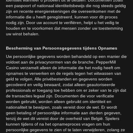
identiteit wanneer u probeert uit te betalen. Documenten zoals
een paspoort of nationaal identiteitsbewijs die nog steeds geldig
zijn en recente energierekeningen die overeenkomen met de
informatie die u heeft geregistreerd, kunnen voor dit proces
nodig zijn. Door uw account te verifiëren, helpt u het veilig te
houden en te voorkomen dat mensen zonder uw toestemming
uw winst behalen.
Bescherming van Persoonsgegevens tijdens Opnames
Uw persoonlijke gegevens worden behandeld op een manier die
voldoet aan de privacynormen van de branche. PepperMill
Casino verzamelt alleen de informatie die het nodig heeft om
opnames te verwerken en de regels tegen het witwassen van
geld te volgen. Alle privébestanden en gegevens worden
gecodeerd en veilig bewaard, zodat alleen geautoriseerde
professionals er toegang toe hebben om er zeker van te zijn dat
de transacties legaal zijn. Documenten die voor verificatie
worden gebruikt, worden alleen gebruikt om identiteit en
nationaliteit te bewijzen, zoals vereist door de wet. Er wordt
geen betaling of persoonlijke informatie aan derden gegeven,
tenzij de wet dit vereist door de overheid van België. Spelers
kunnen tijdens of na het opnameproces vragen om hun
persoonlijke gegevens te zien of te laten verwijderen, zolang ze