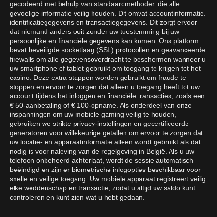
gecodeerd met behulp van standaardmethoden die alle
gevoelige informatie veilig houden. Dit omvat accountinformatie,
identificatiegegevens en transactiegegevens. Dit zorgt ervoor
dat niemand anders ooit zonder uw toestemming bij uw
persoonlijke en financiële gegevens kan komen. Ons platform
bevat beveiligde socketlaag (SSL) protocollen en geavanceerde
firewalls om alle gegevensoverdracht te beschermen wanneer u
uw smartphone of tablet gebruikt om toegang te krijgen tot het
casino. Deze extra stappen worden gebruikt om fraude te
stoppen en ervoor te zorgen dat alleen u toegang heeft tot uw
account tijdens het inloggen en financiële transacties, zoals een
€ 50-aanbetaling of € 100-opname. Als onderdeel van onze
inspanningen om uw mobiele gaming veilig te houden,
gebruiken we strikte privacy-instellingen en gecertificeerde
generatoren voor willekeurige getallen om ervoor te zorgen dat
uw locatie- en apparaatinformatie alleen wordt gebruikt als dat
nodig is voor naleving van de regelgeving in België. Als u uw
telefoon onbeheerd achterlaat, wordt de sessie automatisch
beëindigd en zijn er biometrische inlogopties beschikbaar voor
snelle en veilige toegang. Uw mobiele apparaat registreert veilig
elke weddenschap en transactie, zodat u altijd uw saldo kunt
controleren en kunt zien wat u hebt gedaan.