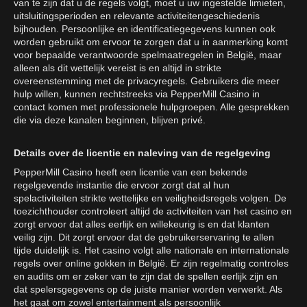
van te zijn dat u de regels volgt, moet u uw ingestelde limieten,
uitsluitingsperioden en relevante activiteitengeschiedenis
bijhouden. Persoonlijke en identificatiegegevens kunnen ook
worden gebruikt om ervoor te zorgen dat u in aanmerking komt
voor bepaalde verantwoorde spelmaatregelen in België, maar
alleen als dit wettelijk vereist is en altijd in strikte
overeenstemming met de privacyregels. Gebruikers die meer
hulp willen, kunnen rechtstreeks via PepperMill Casino in
contact komen met professionele hulpgroepen. Alle gesprekken
die via deze kanalen beginnen, blijven privé.
Details over de licentie en naleving van de regelgeving
PepperMill Casino heeft een licentie van een bekende
regelgevende instantie die ervoor zorgt dat al hun
spelactiviteiten strikte wettelijke en veiligheidsregels volgen. De
toezichthouder controleert altijd de activiteiten van het casino en
zorgt ervoor dat alles eerlijk en willekeurig is en dat klanten
veilig zijn. Dit zorgt ervoor dat de gebruikerservaring te allen
tijde duidelijk is. Het casino volgt alle nationale en internationale
regels over online gokken in België. Er zijn regelmatig controles
en audits om er zeker van te zijn dat de spellen eerlijk zijn en
dat spelersgegevens op de juiste manier worden verwerkt. Als
het gaat om zowel entertainment als persoonlijk